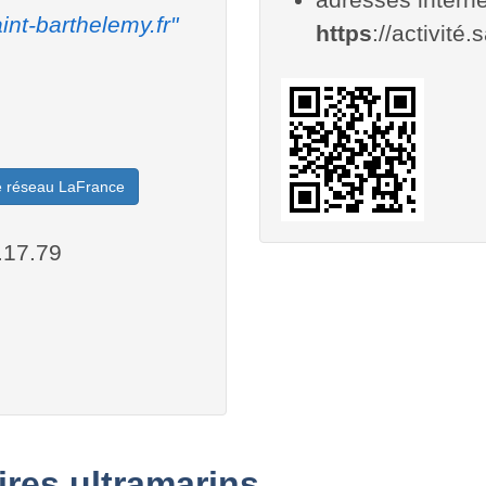
int-barthelemy.fr"
https
://activité.
le réseau LaFrance
.17.79
oires ultramarins