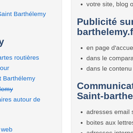
votre site, blog
Saint Barthélemy
Publicité su
barthelemy.f
y
en page d'accue
rtes routières
dans le compara
tour
dans le contenu 
nt Barthélemy
Communicati
élemy
Saint-barth
aires autour de
adresses email 
boites aux lettr
e web
adresses interne