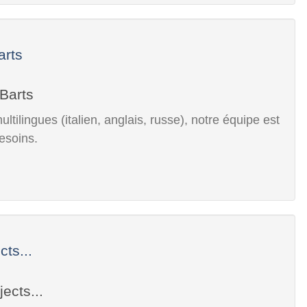
arts
tilingues (italien, anglais, russe), notre équipe est
esoins.
ts...