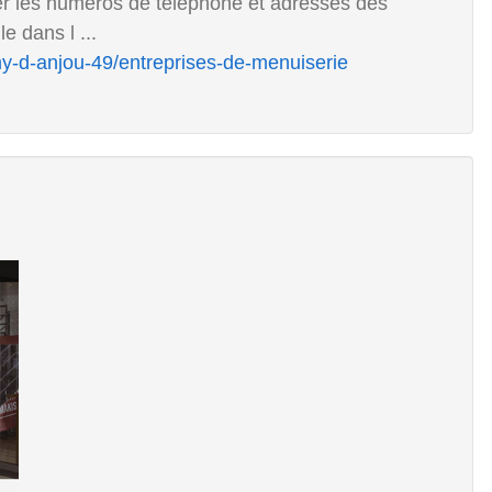
ver les numéros de téléphone et adresses des
e dans l ...
my-d-anjou-49/entreprises-de-menuiserie