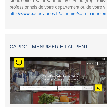
Menuiserie à Saint Barthélemy d'Anjou (49) : trou
professionnels de votre département ou de votre vill
http://www.pagesjaunes.fr/annuaire/saint-barthele
CARDOT MENUISERIE LAURENT